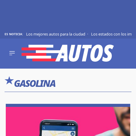
Los mejores autos para la ciudad
Los estados con los imp
ES NOTICIA:
REVIEWS
EVS
AUTO
SHOWS
Saltar
TIPS
al
GASOLINA
contenido
ACTUALIDAD
CURIOSIDADES
MARCAS
RANKINGS
SÍGUENOS