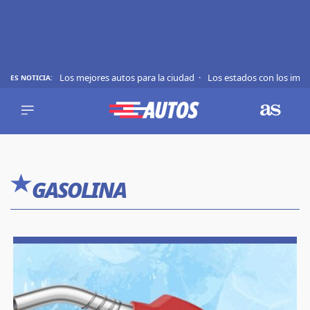
Los mejores autos para la ciudad
Los estados con los imp
ES NOTICIA:
REVIEWS
EVS
AUTO
SHOWS
Saltar
TIPS
al
GASOLINA
contenido
ACTUALIDAD
CURIOSIDADES
MARCAS
RANKINGS
SÍGUENOS