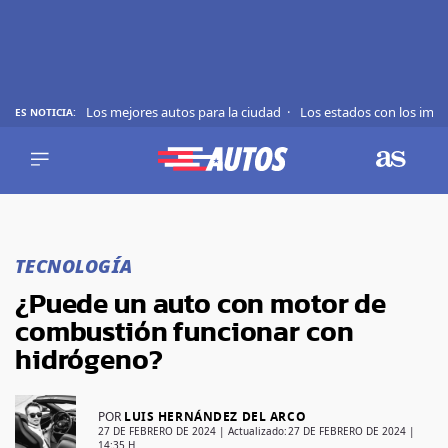
Los mejores autos para la ciudad
Los estados con los imp
ES NOTICIA:
REVIEWS
EVS
AUTO
SHOWS
Saltar
TIPS
al
TECNOLOGÍA
contenido
ACTUALIDAD
¿Puede un auto con motor de
CURIOSIDADES
combustión funcionar con
MARCAS
hidrógeno?
RANKINGS
POR
LUIS HERNÁNDEZ DEL ARCO
SÍGUENOS
27 DE FEBRERO DE 2024
| Actualizado:
27 DE FEBRERO DE 2024 |
14:35 H