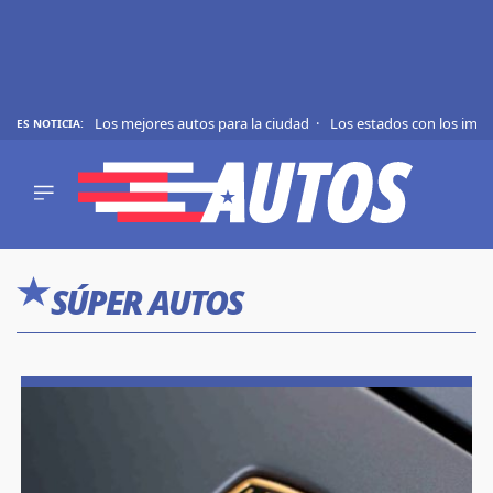
Los mejores autos para la ciudad
Los estados con los imp
ES NOTICIA:
REVIEWS
EVS
AUTO
SHOWS
Saltar
TIPS
al
SÚPER AUTOS
contenido
ACTUALIDAD
CURIOSIDADES
MARCAS
RANKINGS
SÍGUENOS