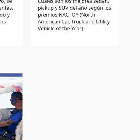
vo, se
Cuáles son los mejores sedán,
entas,
pickup y SUV del año según los
do y
premios NACTOY (North
los
American Car, Truck and Utility
Vehicle of the Year).