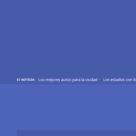
REVIEWS
EVS
AUTO
SHOWS
TIPS
Los mejores autos para la ciudad
Los estados con l
ES NOTICIA:
ACTUALIDAD
CURIOSIDADES
MARCAS
RANKINGS
SÍGUENOS