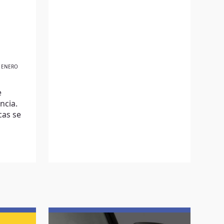
E ENERO
e
encia.
cas se