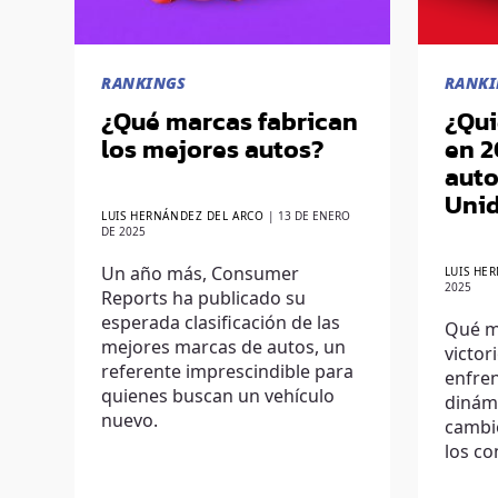
RANKINGS
RANKI
¿Qué marcas fabrican
¿Qui
los mejores autos?
en 2
auto
Uni
LUIS HERNÁNDEZ DEL ARCO
|
13 DE ENERO
DE 2025
Un año más, Consumer
LUIS HE
2025
Reports ha publicado su
esperada clasificación de las
Qué m
mejores marcas de autos, un
victor
referente imprescindible para
enfren
quienes buscan un vehículo
dinám
nuevo.
cambio
los c