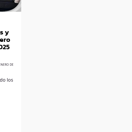
s y
ero
025
ENERO DE
ndo los