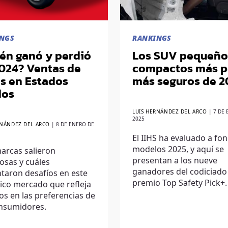
NGS
RANKINGS
én ganó y perdió
Los SUV pequeño
024? Ventas de
compactos más p
s en Estados
más seguros de 2
dos
LUIS HERNÁNDEZ DEL ARCO
|
7 DE 
2025
RNÁNDEZ DEL ARCO
|
8 DE ENERO DE
El IIHS ha evaluado a fo
modelos 2025, y aquí se
arcas salieron
presentan a los nueve
iosas y cuáles
ganadores del codiciado
taron desafíos en este
premio Top Safety Pick+.
ico mercado que refleja
s en las preferencias de
onsumidores.