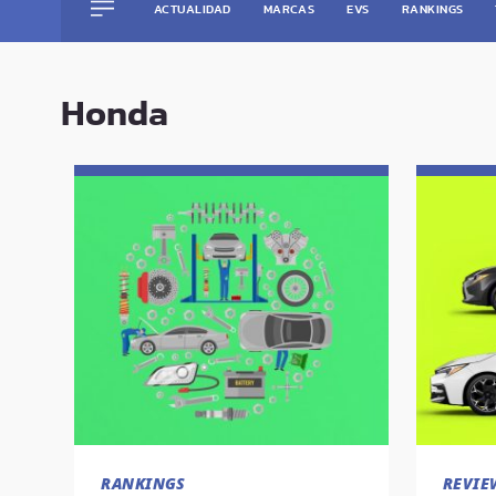
ACTUALIDAD
MARCAS
EVS
RANKINGS
Saltar
al
Honda
contenido
RANKINGS
REVIE