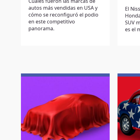
Cuáles fueron las marcas de
autos más vendidas en USA y
El Nis
cómo se reconfiguró el podio
Honda 
en este competitivo
SUV má
panorama.
es el 