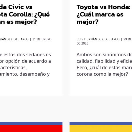
a Civic vs
Toyota vs Honda:
ta Corolla: ¿Qué
¿Cuál marca es
n es mejor?
mejor?
RNÁNDEZ DEL ARCO
|
31 DE ENERO
LUIS HERNÁNDEZ DEL ARCO
|
29 D
DE 2025
e estos dos sedanes es
Ambos son sinónimos d
or opción de acuerdo a
calidad, fiabilidad y efici
racterísticas,
Pero, ¿cuál de estas mar
amiento, desempeño y
corona como la mejor?