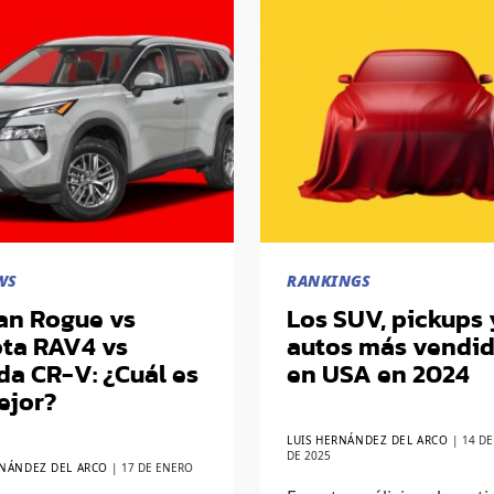
WS
RANKINGS
an Rogue vs
Los SUV, pickups 
ta RAV4 vs
autos más vendi
a CR-V: ¿Cuál es
en USA en 2024
ejor?
LUIS HERNÁNDEZ DEL ARCO
|
14 D
DE 2025
RNÁNDEZ DEL ARCO
|
17 DE ENERO