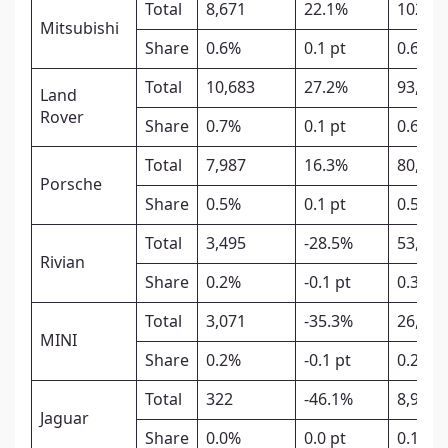
Total
8,671
22.1%
102,85
Mitsubishi
Share
0.6%
0.1 pt
0.6%
Total
10,683
27.2%
93,975
Land
Rover
Share
0.7%
0.1 pt
0.6%
Total
7,987
16.3%
80,272
Porsche
Share
0.5%
0.1 pt
0.5%
Total
3,495
-28.5%
53,451
Rivian
Share
0.2%
-0.1 pt
0.3%
Total
3,071
-35.3%
26,536
MINI
Share
0.2%
-0.1 pt
0.2%
Total
322
-46.1%
8,997
Jaguar
Share
0.0%
0.0 pt
0.1%