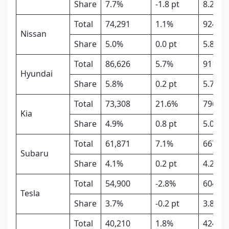
Share
7.7%
-1.8 pt
8.2%
Total
74,291
1.1%
924,05
Nissan
Share
5.0%
0.0 pt
5.8%
Total
86,626
5.7%
911,72
Hyundai
Share
5.8%
0.2 pt
5.7%
Total
73,308
21.6%
796,49
Kia
Share
4.9%
0.8 pt
5.0%
Total
61,871
7.1%
667,72
Subaru
Share
4.1%
0.2 pt
4.2%
Total
54,900
-2.8%
604,00
Tesla
Share
3.7%
-0.2 pt
3.8%
Total
40,210
1.8%
424,38