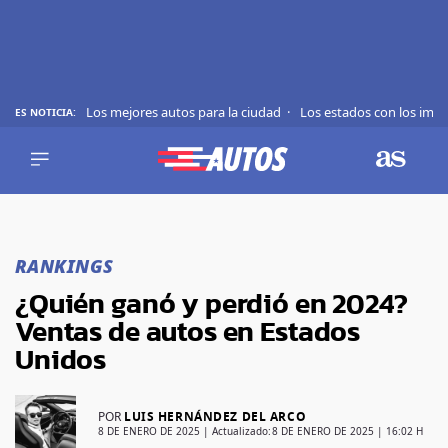
Los mejores autos para la ciudad
Los estados con los imp
ES NOTICIA:
REVIEWS
EVS
AUTO
SHOWS
Saltar
TIPS
al
RANKINGS
contenido
ACTUALIDAD
¿Quién ganó y perdió en 2024?
CURIOSIDADES
Ventas de autos en Estados
MARCAS
Unidos
RANKINGS
POR
LUIS HERNÁNDEZ DEL ARCO
SÍGUENOS
8 DE ENERO DE 2025
| Actualizado:
8 DE ENERO DE 2025 | 16:02 H