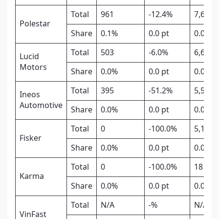
Total
961
-12.4%
7,633
Polestar
Share
0.1%
0.0 pt
0.0%
Total
503
-6.0%
6,604
Lucid
Motors
Share
0.0%
0.0 pt
0.0%
Total
395
-51.2%
5,565
Ineos
Automotive
Share
0.0%
0.0 pt
0.0%
Total
0
-100.0%
5,163
Fisker
Share
0.0%
0.0 pt
0.0%
Total
0
-100.0%
18
Karma
Share
0.0%
0.0 pt
0.0%
Total
N/A
-%
N/A
VinFast