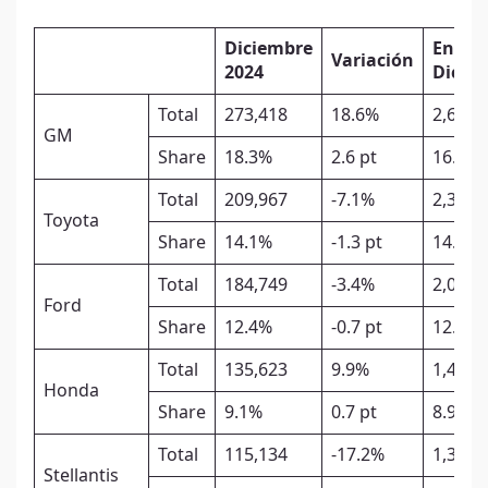
Diciembre
Ene-
Variación
2024
Dic
20
Total
273,418
18.6%
2,689,
GM
Share
18.3%
2.6 pt
16.9%
Total
209,967
-7.1%
2,332,
Toyota
Share
14.1%
-1.3 pt
14.6%
Total
184,749
-3.4%
2,035,
Ford
Share
12.4%
-0.7 pt
12.8%
Total
135,623
9.9%
1,423,
Honda
Share
9.1%
0.7 pt
8.9%
Total
115,134
-17.2%
1,304,
Stellantis