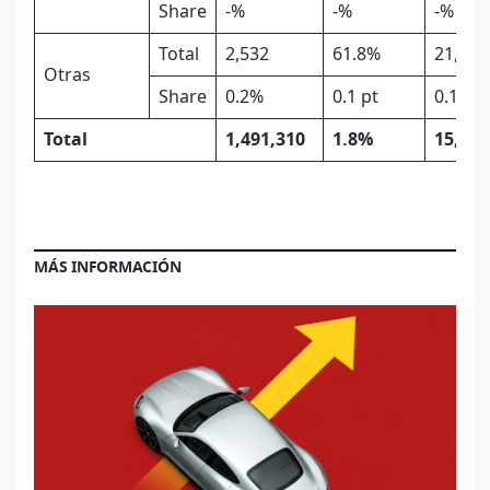
Share
-%
-%
-%
Total
2,532
61.8%
21,520
Otras
Share
0.2%
0.1 pt
0.1%
Total
1,491,310
1.8%
15,954
MÁS INFORMACIÓN