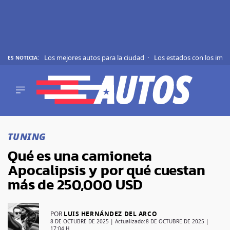
Los mejores autos para la ciudad
Los estados con los imp
ES NOTICIA:
REVIEWS
EVS
AUTO
SHOWS
Saltar
TIPS
al
TUNING
contenido
ACTUALIDAD
Qué es una camioneta
CURIOSIDADES
Apocalipsis y por qué cuestan
MARCAS
más de 250,000 USD
RANKINGS
POR
LUIS HERNÁNDEZ DEL ARCO
SÍGUENOS
8 DE OCTUBRE DE 2025
| Actualizado:
8 DE OCTUBRE DE 2025 |
17:04 H