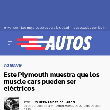
Los mejores autos para la ciudad
Los estados con los imp
ES NOTICIA:
REVIEWS
EVS
AUTO
SHOWS
Saltar
TIPS
al
TUNING
contenido
ACTUALIDAD
Este Plymouth muestra que los
CURIOSIDADES
muscle cars pueden ser
MARCAS
eléctricos
RANKINGS
POR
LUIS HERNÁNDEZ DEL ARCO
SÍGUENOS
30 DE OCTUBRE DE 2024
| Actualizado:
30 DE OCTUBRE DE 2024 |
13:19 H