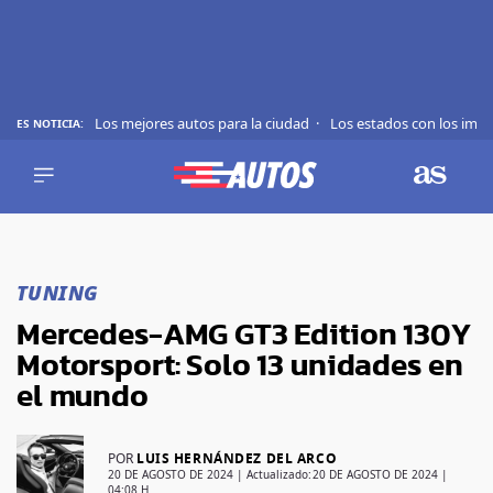
Los mejores autos para la ciudad
Los estados con los imp
ES NOTICIA:
REVIEWS
EVS
AUTO
SHOWS
Saltar
TIPS
al
TUNING
contenido
ACTUALIDAD
Mercedes-AMG GT3 Edition 130Y
CURIOSIDADES
Motorsport: Solo 13 unidades en
MARCAS
el mundo
RANKINGS
POR
LUIS HERNÁNDEZ DEL ARCO
SÍGUENOS
20 DE AGOSTO DE 2024
| Actualizado:
20 DE AGOSTO DE 2024 |
04:08 H