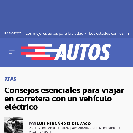
Los mejores autos para la ciudad
Los estados con los imp
ES NOTICIA:
REVIEWS
EVS
AUTO
SHOWS
Saltar
TIPS
al
TIPS
contenido
ACTUALIDAD
Consejos esenciales para viajar
CURIOSIDADES
en carretera con un vehículo
MARCAS
eléctrico
RANKINGS
POR
LUIS HERNÁNDEZ DEL ARCO
SÍGUENOS
28 DE NOVIEMBRE DE 2024
| Actualizado:
28 DE NOVIEMBRE DE
2024 | 20:05 H