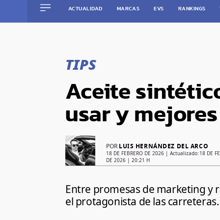
ACTUALIDAD
MARCAS
EVS
RANKINGS
Saltar
al
contenido
TIPS
Aceite sintéti
usar y mejores
POR
LUIS HERNÁNDEZ DEL ARCO
18 DE FEBRERO DE 2026
| Actualizado:
18 DE F
DE 2026 | 20:21 H
Entre promesas de marketing y re
el protagonista de las carreteras.