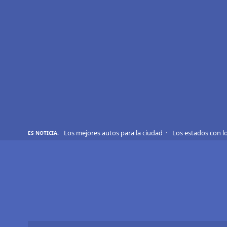
REVIEWS
EVS
AUTO
SHOWS
TIPS
Los mejores autos para la ciudad
Los estados con l
ES NOTICIA:
ACTUALIDAD
CURIOSIDADES
MARCAS
RANKINGS
SÍGUENOS