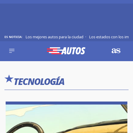
Los mejores autos para la ciudad
Los estados con los imp
ES NOTICIA:
REVIEWS
EVS
AUTO
SHOWS
Saltar
TIPS
al
TECNOLOGÍA
contenido
ACTUALIDAD
CURIOSIDADES
MARCAS
RANKINGS
SÍGUENOS