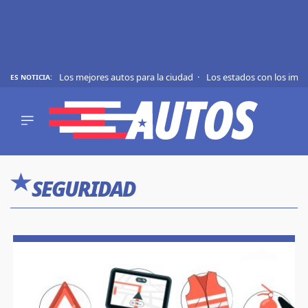
Los mejores autos para la ciudad
Los estados con los imp
ES NOTICIA:
REVIEWS
EVS
AUTO
SHOWS
Saltar
TIPS
al
SEGURIDAD
contenido
ACTUALIDAD
CURIOSIDADES
MARCAS
RANKINGS
SÍGUENOS