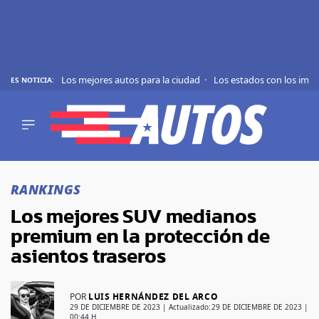
Los mejores autos para la ciudad
Los estados con los imp
ES NOTICIA:
REVIEWS
EVS
AUTO
SHOWS
Saltar
TIPS
al
RANKINGS
contenido
ACTUALIDAD
Los mejores SUV medianos
CURIOSIDADES
premium en la protección de
MARCAS
asientos traseros
RANKINGS
POR
LUIS HERNÁNDEZ DEL ARCO
SÍGUENOS
29 DE DICIEMBRE DE 2023
| Actualizado:
29 DE DICIEMBRE DE 2023 |
00:44 H