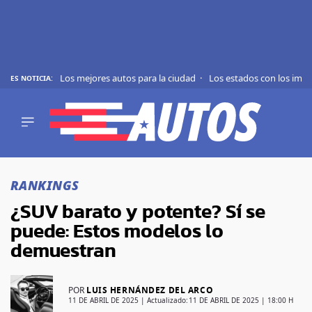
Los mejores autos para la ciudad
Los estados con los imp
ES NOTICIA:
REVIEWS
EVS
AUTO
SHOWS
Saltar
TIPS
al
RANKINGS
contenido
ACTUALIDAD
¿SUV barato y potente? Sí se
CURIOSIDADES
puede: Estos modelos lo
MARCAS
demuestran
RANKINGS
POR
LUIS HERNÁNDEZ DEL ARCO
SÍGUENOS
11 DE ABRIL DE 2025
| Actualizado:
11 DE ABRIL DE 2025 | 18:00 H