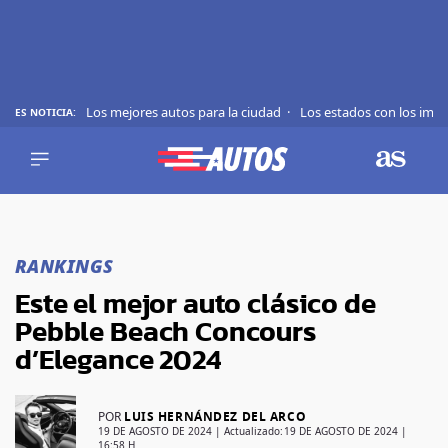
Los mejores autos para la ciudad
Los estados con los imp
ES NOTICIA:
REVIEWS
EVS
AUTO
SHOWS
Saltar
TIPS
al
RANKINGS
contenido
ACTUALIDAD
Este el mejor auto clásico de
CURIOSIDADES
Pebble Beach Concours
MARCAS
d’Elegance 2024
RANKINGS
POR
LUIS HERNÁNDEZ DEL ARCO
SÍGUENOS
19 DE AGOSTO DE 2024
| Actualizado:
19 DE AGOSTO DE 2024 |
16:58 H