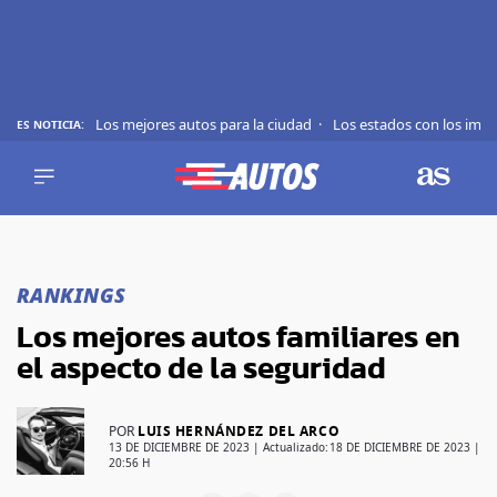
Los mejores autos para la ciudad
Los estados con los imp
ES NOTICIA:
REVIEWS
EVS
AUTO
SHOWS
Saltar
TIPS
al
RANKINGS
contenido
ACTUALIDAD
Los mejores autos familiares en
CURIOSIDADES
el aspecto de la seguridad
MARCAS
RANKINGS
POR
LUIS HERNÁNDEZ DEL ARCO
13 DE DICIEMBRE DE 2023
| Actualizado:
18 DE DICIEMBRE DE 2023 |
20:56 H
SÍGUENOS