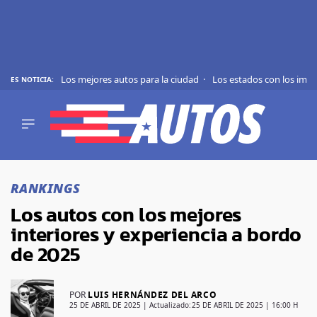
Los mejores autos para la ciudad
Los estados con los imp
ES NOTICIA:
REVIEWS
EVS
AUTO
SHOWS
Saltar
TIPS
al
RANKINGS
contenido
ACTUALIDAD
Los autos con los mejores
CURIOSIDADES
interiores y experiencia a bordo
MARCAS
de 2025
RANKINGS
POR
LUIS HERNÁNDEZ DEL ARCO
SÍGUENOS
25 DE ABRIL DE 2025
| Actualizado:
25 DE ABRIL DE 2025 | 16:00 H