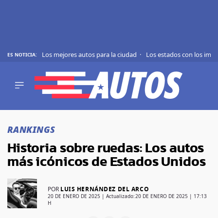
Los mejores autos para la ciudad
Los estados con los imp
ES NOTICIA:
REVIEWS
EVS
AUTO
SHOWS
Saltar
TIPS
al
RANKINGS
contenido
ACTUALIDAD
Historia sobre ruedas: Los autos
CURIOSIDADES
más icónicos de Estados Unidos
MARCAS
RANKINGS
POR
LUIS HERNÁNDEZ DEL ARCO
20 DE ENERO DE 2025
| Actualizado:
20 DE ENERO DE 2025 | 17:13
H
SÍGUENOS