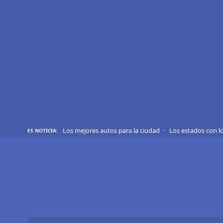
REVIEWS
EVS
AUTO
SHOWS
TIPS
Los mejores autos para la ciudad
Los estados con l
ES NOTICIA:
ACTUALIDAD
CURIOSIDADES
MARCAS
RANKINGS
SÍGUENOS