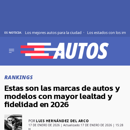
Los mejores autos para la ciudad
Los estados con los imp
ES NOTICIA:
REVIEWS
EVS
AUTO
SHOWS
Saltar
TIPS
al
RANKINGS
contenido
ACTUALIDAD
Estas son las marcas de autos y
CURIOSIDADES
modelos con mayor lealtad y
MARCAS
fidelidad en 2026
RANKINGS
POR
LUIS HERNÁNDEZ DEL ARCO
SÍGUENOS
17 DE ENERO DE 2026
| Actualizado:
17 DE ENERO DE 2026 | 15:28
H