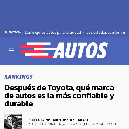
Los mejores autos para la ciudad
Los estados con los imp
ES NOTICIA:
REVIEWS
EVS
AUTO
SHOWS
Saltar
TIPS
al
RANKINGS
contenido
ACTUALIDAD
Después de Toyota, qué marca
CURIOSIDADES
de autos es la más confiable y
MARCAS
durable
RANKINGS
POR
LUIS HERNÁNDEZ DEL ARCO
SÍGUENOS
2 DE JULIO DE 2024
| Actualizado:
1 DE JULIO DE 2024 | 22:10 H