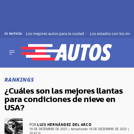
Los mejores autos para la ciudad
Los estados con los imp
ES NOTICIA:
REVIEWS
EVS
AUTO
SHOWS
Saltar
TIPS
al
RANKINGS
contenido
ACTUALIDAD
¿Cuáles son las mejores llantas
CURIOSIDADES
para condiciones de nieve en
MARCAS
USA?
RANKINGS
POR
LUIS HERNÁNDEZ DEL ARCO
SÍGUENOS
18 DE DICIEMBRE DE 2025
| Actualizado:
18 DE DICIEMBRE DE 2025 |
20:42 H