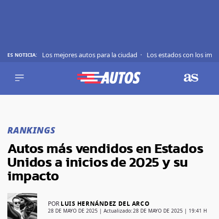
Los mejores autos para la ciudad
Los estados con los imp
ES NOTICIA:
REVIEWS
EVS
AUTO
SHOWS
Saltar
TIPS
al
RANKINGS
contenido
ACTUALIDAD
Autos más vendidos en Estados
CURIOSIDADES
Unidos a inicios de 2025 y su
MARCAS
impacto
RANKINGS
POR
LUIS HERNÁNDEZ DEL ARCO
SÍGUENOS
28 DE MAYO DE 2025
| Actualizado:
28 DE MAYO DE 2025 | 19:41 H