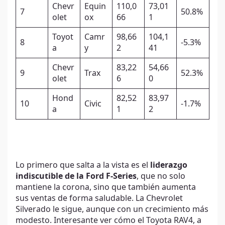
Chevr
Equin
110,0
73,01
7
50.8%
olet
ox
66
1
Toyot
Camr
98,66
104,1
8
-5.3%
a
y
2
41
Chevr
83,22
54,66
9
Trax
52.3%
olet
6
0
Hond
82,52
83,97
10
Civic
-1.7%
a
1
2
Lo primero que salta a la vista es el
liderazgo
indiscutible de la Ford F-Series
, que no solo
mantiene la corona, sino que también aumenta
sus ventas de forma saludable. La Chevrolet
Silverado le sigue, aunque con un crecimiento más
modesto. Interesante ver cómo el Toyota RAV4, a