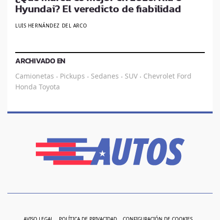
Hyundai? El veredicto de fiabilidad
LUIS HERNÁNDEZ DEL ARCO
ARCHIVADO EN
Camionetas
Pickups
Sedanes
SUV
Chevrolet
Ford
·
·
·
·
Honda
Toyota
AVISO LEGAL
POLÍTICA DE PRIVACIDAD
CONFIGURACIÓN DE COOKIES