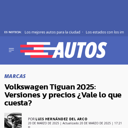
Los mejores autos para la ciudad
Los estados con los imp
ES NOTICIA:
REVIEWS
EVS
AUTO
SHOWS
Saltar
TIPS
al
MARCAS
contenido
ACTUALIDAD
Volkswagen Tiguan 2025:
CURIOSIDADES
Versiones y precios ¿Vale lo que
MARCAS
cuesta?
RANKINGS
POR
LUIS HERNÁNDEZ DEL ARCO
SÍGUENOS
20 DE MARZO DE 2025
| Actualizado:
20 DE MARZO DE 2025 | 17:21
H