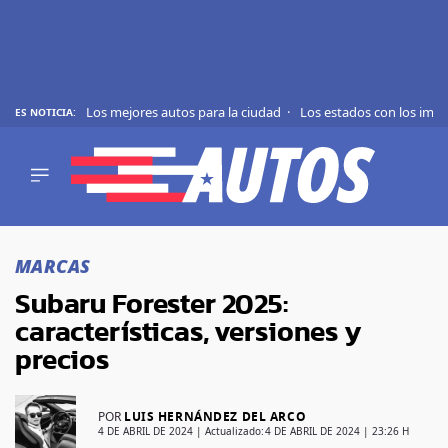
Los mejores autos para la ciudad
Los estados con los imp
ES NOTICIA:
REVIEWS
EVS
AUTO
SHOWS
Saltar
TIPS
al
MARCAS
contenido
ACTUALIDAD
Subaru Forester 2025:
CURIOSIDADES
características, versiones y
MARCAS
precios
RANKINGS
POR
LUIS HERNÁNDEZ DEL ARCO
SÍGUENOS
4 DE ABRIL DE 2024
| Actualizado:
4 DE ABRIL DE 2024 | 23:26 H