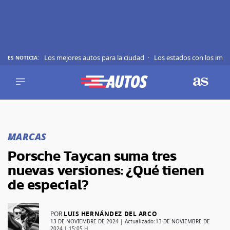
Los mejores autos para la ciudad
Los estados con los imp
ES NOTICIA:
REVIEWS
EVS
AUTO
SHOWS
Saltar
TIPS
al
MARCAS
contenido
ACTUALIDAD
Porsche Taycan suma tres
CURIOSIDADES
nuevas versiones: ¿Qué tienen
MARCAS
de especial?
RANKINGS
POR
LUIS HERNÁNDEZ DEL ARCO
SÍGUENOS
13 DE NOVIEMBRE DE 2024
| Actualizado:
13 DE NOVIEMBRE DE
2024 | 15:05 H