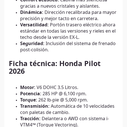
Confort acústico:
Cabina más silenciosa
gracias a nuevos cristales y aislantes.
Dinámica:
Dirección recalibrada para mayor
precisión y mejor tacto en carretera.
Versatilidad:
Portón trasero eléctrico ahora
estándar en todas las versiones y rieles en el
techo desde la versión EX-L.
Seguridad:
Inclusión del sistema de frenado
post-colisión.
Ficha técnica: Honda Pilot
2026
Motor:
V6 DOHC 3.5 Litros.
Potencia:
285 HP @ 6,100 rpm.
Torque:
262 lb-pie @ 5,000 rpm.
Transmisión:
Automática de 10 velocidades
con paletas de cambio.
Tracción:
Delantera o AWD con sistema i-
VTM4™ (Torque Vectoring).