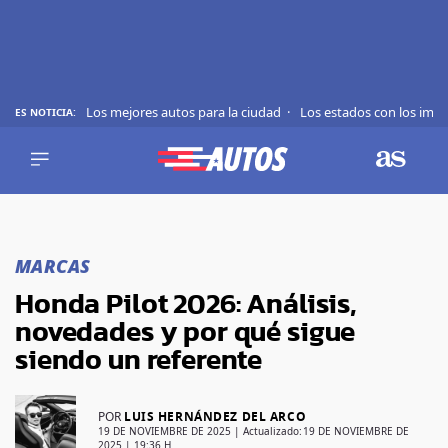
Los mejores autos para la ciudad
Los estados con los imp
ES NOTICIA:
REVIEWS
EVS
AUTO
SHOWS
Saltar
TIPS
al
MARCAS
contenido
ACTUALIDAD
Honda Pilot 2026: Análisis,
CURIOSIDADES
novedades y por qué sigue
MARCAS
siendo un referente
RANKINGS
POR
LUIS HERNÁNDEZ DEL ARCO
SÍGUENOS
19 DE NOVIEMBRE DE 2025
| Actualizado:
19 DE NOVIEMBRE DE
2025 | 19:36 H