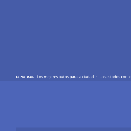
REVIEWS
EVS
AUTO
SHOWS
TIPS
Los mejores autos para la ciudad
Los estados con l
ES NOTICIA:
ACTUALIDAD
CURIOSIDADES
MARCAS
RANKINGS
SÍGUENOS