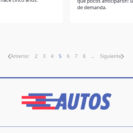
hace cinco años.
que pocos anticiparon: la
de demanda.
Anterior
2
3
4
5
6
7
8
…
Siguiente