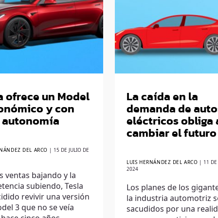
a ofrece un Model
La caída en la
onómico y con
demanda de auto
n autonomía
eléctricos obliga 
cambiar el futuro
RNÁNDEZ DEL ARCO
|
15 DE JULIO DE
LUIS HERNÁNDEZ DEL ARCO
|
11 DE
2024
s ventas bajando y la
tencia subiendo, Tesla
Los planes de los gigant
idido revivir una versión
la industria automotriz 
del 3 que no se veía
sacudidos por una reali