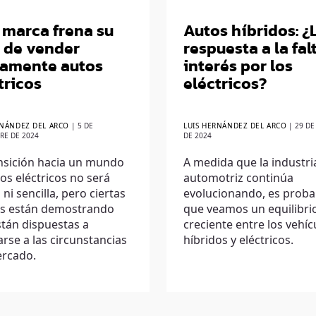
 marca frena su
Autos híbridos: ¿
 de vender
respuesta a la fal
camente autos
interés por los
tricos
eléctricos?
RNÁNDEZ DEL ARCO
|
5 DE
LUIS HERNÁNDEZ DEL ARCO
|
29 DE
RE DE 2024
DE 2024
nsición hacia un mundo
A medida que la industri
os eléctricos no será
automotriz continúa
 ni sencilla, pero ciertas
evolucionando, es proba
s están demostrando
que veamos un equilibri
tán dispuestas a
creciente entre los vehíc
rse a las circunstancias
híbridos y eléctricos.
ercado.