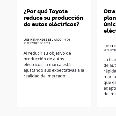
¿Por qué Toyota
Otra
reduce su producción
plan
de autos eléctricos?
úni
eléc
LUIS HERNÁNDEZ DEL ARCO
|
9 DE
SEPTIEMBRE DE 2024
LUIS HE
SEPTIEMB
Al reducir su objetivo de
producción de autos
La tra
eléctricos, la marca está
de aut
ajustando sus expectativas a la
rápida
realidad del mercado.
marca
que es
adapta
del m