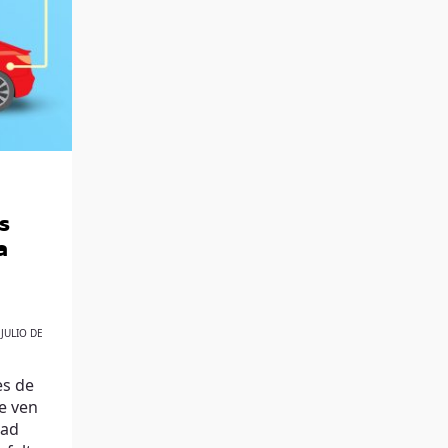
s
a
 JULIO DE
es de
se ven
dad