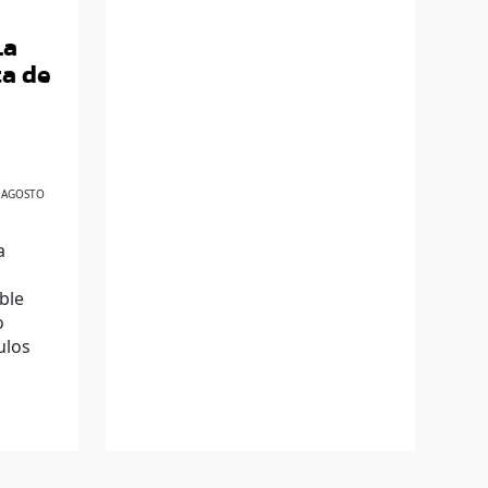
La
ta de
 AGOSTO
a
ble
o
ulos