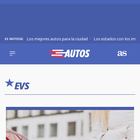
Los mejores autos para la ciudad
Los estados con los imp
ES NOTICIA:
REVIEWS
EVS
AUTO
SHOWS
Saltar
TIPS
al
EVS
contenido
ACTUALIDAD
CURIOSIDADES
MARCAS
RANKINGS
SÍGUENOS