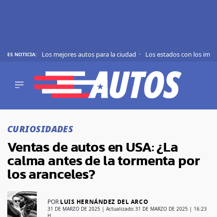
Los mejores autos para la ciudad
Los estados con los imp
ES NOTICIA:
REVIEWS
EVS
AUTO
SHOWS
Saltar
TIPS
al
CURIOSIDADES
contenido
ACTUALIDAD
Ventas de autos en USA: ¿La
CURIOSIDADES
calma antes de la tormenta por
MARCAS
los aranceles?
RANKINGS
POR
LUIS HERNÁNDEZ DEL ARCO
SÍGUENOS
31 DE MARZO DE 2025
| Actualizado:
31 DE MARZO DE 2025 | 16:23
H