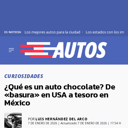
Los mejores autos para la ciudad
Los estados con los imp
ES NOTICIA:
REVIEWS
EVS
AUTO
SHOWS
Saltar
TIPS
al
CURIOSIDADES
contenido
ACTUALIDAD
¿Qué es un auto chocolate? De
CURIOSIDADES
«basura» en USA a tesoro en
MARCAS
México
RANKINGS
POR
LUIS HERNÁNDEZ DEL ARCO
SÍGUENOS
7 DE ENERO DE 2026
| Actualizado:
7 DE ENERO DE 2026 | 17:54 H