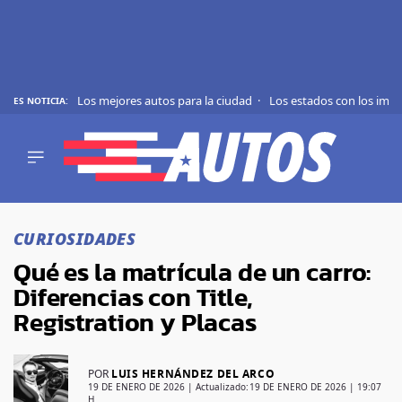
Los mejores autos para la ciudad
Los estados con los imp
ES NOTICIA:
REVIEWS
EVS
AUTO
SHOWS
Saltar
TIPS
al
CURIOSIDADES
contenido
ACTUALIDAD
Qué es la matrícula de un carro:
CURIOSIDADES
Diferencias con Title,
MARCAS
Registration y Placas
RANKINGS
POR
LUIS HERNÁNDEZ DEL ARCO
SÍGUENOS
19 DE ENERO DE 2026
| Actualizado:
19 DE ENERO DE 2026 | 19:07
H