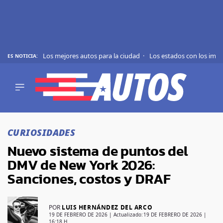
Los mejores autos para la ciudad
Los estados con los imp
ES NOTICIA:
REVIEWS
EVS
AUTO
SHOWS
Saltar
TIPS
al
CURIOSIDADES
contenido
ACTUALIDAD
Nuevo sistema de puntos del
CURIOSIDADES
DMV de New York 2026:
MARCAS
Sanciones, costos y DRAF
RANKINGS
POR
LUIS HERNÁNDEZ DEL ARCO
SÍGUENOS
19 DE FEBRERO DE 2026
| Actualizado:
19 DE FEBRERO DE 2026 |
16:18 H