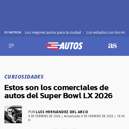
Los mejores autos para la ciudad
Los estados con los imp
ES NOTICIA:
REVIEWS
EVS
AUTO
SHOWS
Saltar
TIPS
al
CURIOSIDADES
contenido
ACTUALIDAD
Estos son los comerciales de
CURIOSIDADES
autos del Super Bowl LX 2026
MARCAS
RANKINGS
POR
LUIS HERNÁNDEZ DEL ARCO
9 DE FEBRERO DE 2026
| Actualizado:
9 DE FEBRERO DE 2026 | 18:34
H
SÍGUENOS