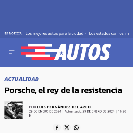
Los mejores autos para la ciudad
Los estados con los imp
ES NOTICIA:
REVIEWS
EVS
AUTO
SHOWS
Saltar
TIPS
al
ACTUALIDAD
contenido
ACTUALIDAD
Porsche, el rey de la resistencia
CURIOSIDADES
MARCAS
RANKINGS
POR
LUIS HERNÁNDEZ DEL ARCO
29 DE ENERO DE 2024
| Actualizado:
29 DE ENERO DE 2024 | 16:20
H
SÍGUENOS